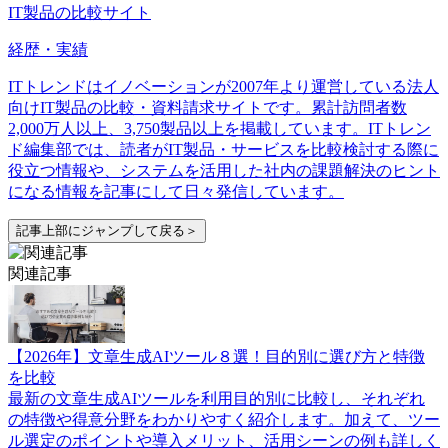
IT製品の比較サイト
経歴・実績
ITトレンドはイノベーションが2007年より運営している法人
向けIT製品の比較・資料請求サイトです。累計訪問者数
2,000万人以上、3,750製品以上を掲載しています。ITトレン
ド編集部では、読者がIT製品・サービスを比較検討する際に
役立つ情報や、システムを活用した社内の課題解決のヒント
になる情報を記事にして日々発信しています。
記事上部にジャンプして戻る＞
関連記事
【2026年】文章生成AIツール８選！目的別に選び方と特徴
を比較
最新の文章生成AIツールを利用目的別に比較し、それぞれ
の特徴や得意分野をわかりやすく紹介します。加えて、ツー
ル選定のポイントや導入メリット、活用シーンの例も詳しく