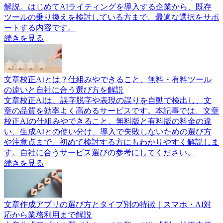
解説。はじめてAIライティングを導入する企業から、既存
ツールの乗り換えを検討している方まで、最適な選択をサポ
ートする内容です。
続きを見る
文章校正AIとは？仕組みやできること、無料・有料ツール
の違いと自社に合う選び方を解説
文章校正AIは、誤字脱字や表現の誤りを自動で検出し、文
章の品質を効率よく高めるサービスです。本記事では、文章
校正AIの仕組みやできること、無料版と有料版の料金の違
い、生成AIとの使い分け、導入で失敗しないための選び方
や注意点まで、初めて検討する方にもわかりやすく解説しま
す。自社に合うサービス選びの参考にしてください。
続きを見る
文章作成アプリの選び方とタイプ別の特徴｜スマホ・AI対
応から業務利用まで解説