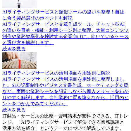
AIライティングサービスと類似ツールの違いを整理！自社
に合う製品選びのポイントも解説
AIライティングサービスと文章作成ツール、チャット型AI
の違いを目的・機能・利用シーン別に整理。大量コンテンツ
制作や業務効率化を検討する企業向けに、向いているケース
と選び方を解説します。
続きを見る
AIライティングサービスの活用場面を用途別に解説
AIライティングサービスの活用場面を用途別に整理しまし
た。SEO記事制作やビジネス文書作成、マーケティング支援
など、実際の業務シーンを想定しながら導入メリットをわか
りやすく解説します。自社業務に置き換えながら、活用のヒ
ントをつかんでみてください。
続きを見る
IT製品・サービスの比較・資料請求が無料でできる、ITトレ
ンド。「
AIライティングサービスで解決できる業務課題と
活用方法を紹介
」というテーマについて解説しています。