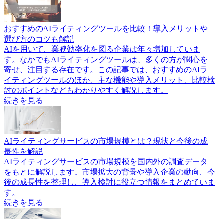
おすすめのAIライティングツールを比較！導入メリットや
選び方のコツも解説
AIを用いて、業務効率化を図る企業は年々増加していま
す。なかでもAIライティングツールは、多くの方が関心を
寄せ、注目する存在です。この記事では、おすすめのAIラ
イティングツールのほか、主な機能や導入メリット、比較検
討のポイントなどもわかりやすく解説します。
続きを見る
AIライティングサービスの市場規模とは？現状と今後の成
長性を解説
AIライティングサービスの市場規模を国内外の調査データ
をもとに解説します。市場拡大の背景や導入企業の動向、今
後の成長性を整理し、導入検討に役立つ情報をまとめていま
す。
続きを見る