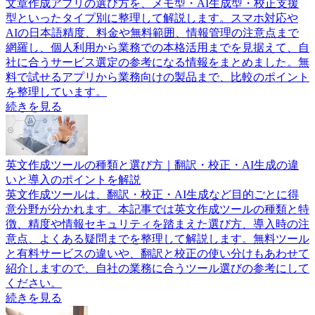
文章作成アプリの選び方を、メモ型・AI生成型・校正支援
型といったタイプ別に整理して解説します。スマホ対応や
AIの日本語精度、料金や無料範囲、情報管理の注意点まで
網羅し、個人利用から業務での本格活用までを見据えて、自
社に合うサービス選定の参考になる情報をまとめました。無
料で試せるアプリから業務向けの製品まで、比較のポイント
を整理しています。
続きを見る
英文作成ツールの種類と選び方｜翻訳・校正・AI生成の違
いと導入のポイントを解説
英文作成ツールは、翻訳・校正・AI生成など目的ごとに得
意分野が分かれます。本記事では英文作成ツールの種類と特
徴、精度や情報セキュリティを踏まえた選び方、導入時の注
意点、よくある疑問までを整理して解説します。無料ツール
と有料サービスの違いや、翻訳と校正の使い分けもあわせて
紹介しますので、自社の業務に合うツール選びの参考にして
ください。
続きを見る