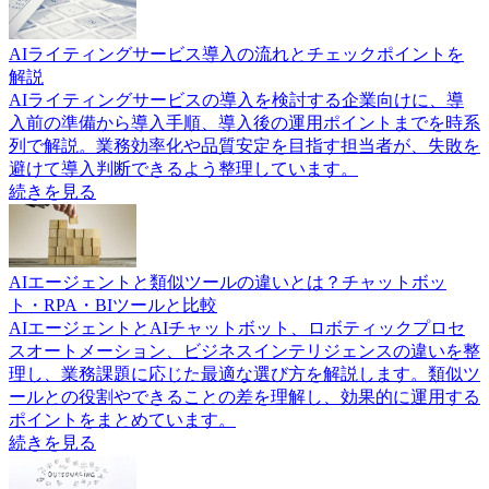
AIライティングサービス導入の流れとチェックポイントを
解説
AIライティングサービスの導入を検討する企業向けに、導
入前の準備から導入手順、導入後の運用ポイントまでを時系
列で解説。業務効率化や品質安定を目指す担当者が、失敗を
避けて導入判断できるよう整理しています。
続きを見る
AIエージェントと類似ツールの違いとは？チャットボッ
ト・RPA・BIツールと比較
AIエージェントとAIチャットボット、ロボティックプロセ
スオートメーション、ビジネスインテリジェンスの違いを整
理し、業務課題に応じた最適な選び方を解説します。類似ツ
ールとの役割やできることの差を理解し、効果的に運用する
ポイントをまとめています。
続きを見る