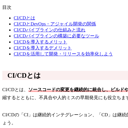
目次
CI/CDとは
CI/CDとDevOps・アジャイル開発の関係
CI/CDパイプラインの仕組みと流れ
CI/CDパイプラインの構築に必要なツール
CI/CDを導入するメリット
CI/CDを導入するデメリット
CI/CDを活用して開発・リリースを効率化しよう
CI/CDとは
CI/CDとは、
ソースコードの変更を継続的に統合し、ビルド
縮するとともに、不具合や人的ミスの早期発見にも役立ちま
CI/CDの「CI」は継続的インテグレーション、「CD」
ょう。