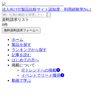
法人向けIT製品比較サイト
認知度・利用経験率No.1
資料請求リスト
0
件
無料資料請求フォームへ
ホーム
製品を探す
ランキングから探す
記事を読む
はじめての方へ
掲載について
ITトレンドへの掲載
イベントでリード獲得
動画で学ぶ