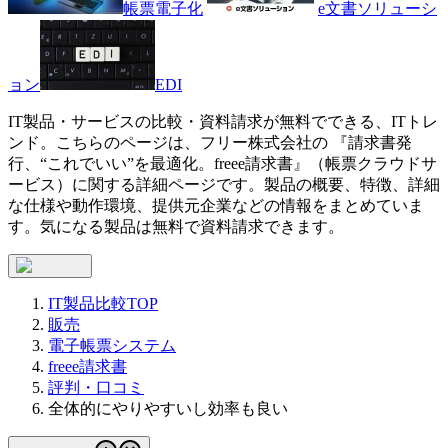
帳票電子化
e文書ソリューシ
ョン
EDI
IT製品・サービスの比較・資料請求が無料でできる、ITトレ
ンド。こちらのページは、
フリー株式会社
の 『
請求書発
行、“これでいい”を最適化。
freee請求書
』（
帳票クラウドサ
ービス
）に関する詳細ページです。製品の概要、特徴、詳細
な仕様や動作環境、提供元企業などの情報をまとめていま
す。気になる製品は無料で資料請求できます。
IT製品比較TOP
販売
電子帳票システム
freee請求書
評判・口コミ
全体的にやりやすいし効率も良い