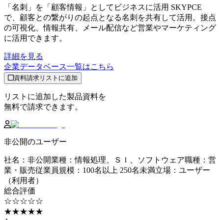
「名刺」を「顧客情報」としてビジネスに活用 SKYPCE
で、顧客との繋がりの起点となる名刺を共有して活用。接点
の可視化、情報共有、メール配信など営業やマーケティング
に活用できます。
詳細を見る
企業データベース
一覧はこちら
資料請求リストに追加
リストに追加した製品資料を
無料で請求できます。
非公開のユーザー
社名
：
非公開
業種
：
情報処理、ＳＩ、ソフトウェア
職種
：
営
業・販売
従業員規模
：
100名以上 250名未満
立場
：
ユーザー
（利用者）
総合評価
☆☆☆☆☆
★★★★★