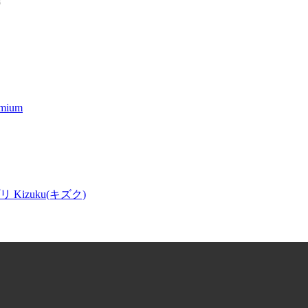
す
ium
izuku(キズク)