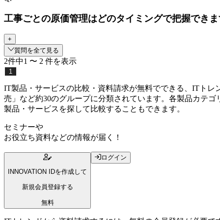
工事ごとの原価管理はどのタイミングで把握できま
+
質問を全て見る
2
件中
1
〜
2
件
を表示
1
IT製品・サービスの比較・資料請求が無料でできる、ITト
売」など約30のグループに分類されています。各製品カテゴ
製品・サービスを探して比較することもできます。
セミナー
や
お役立ち資料
などの情報が届く！
ログイン
INNOVATION IDを作成して
新規会員登録する
無料