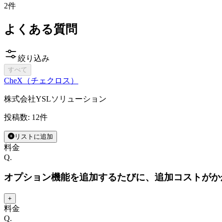
2
件
よくある質問
絞り込み
すべて
CheX（チェクロス）
株式会社YSLソリューション
投稿数:
12
件
リストに追加
料金
Q.
オプション機能を追加するたびに、追加コストがか
+
料金
Q.