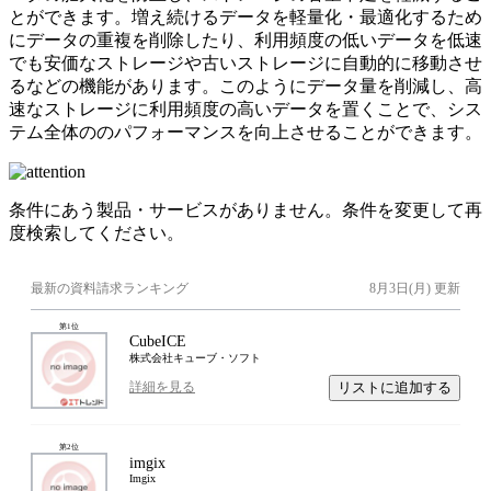
とができます。増え続けるデータを軽量化・最適化するため
にデータの重複を削除したり、利用頻度の低いデータを低速
でも安価なストレージや古いストレージに自動的に移動させ
るなどの機能があります。このようにデータ量を削減し、高
速なストレージに利用頻度の高いデータを置くことで、シス
テム全体ののパフォーマンスを向上させることができます。
条件にあう製品・サービスがありません。条件を変更して再
度検索してください。
最新の資料請求ランキング
8月3日(月)
更新
第
1
位
CubeICE
株式会社キューブ・ソフト
リストに追加する
詳細を見る
第
2
位
imgix
Imgix