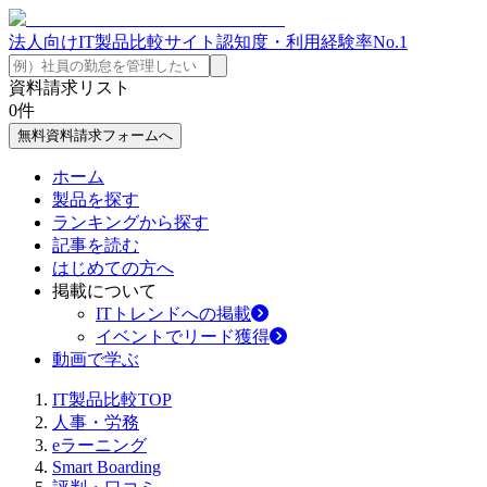
法人向けIT製品比較サイト
認知度・利用経験率No.1
資料請求リスト
0
件
無料資料請求フォームへ
ホーム
製品を探す
ランキングから探す
記事を読む
はじめての方へ
掲載について
ITトレンドへの掲載
イベントでリード獲得
動画で学ぶ
IT製品比較TOP
人事・労務
eラーニング
Smart Boarding