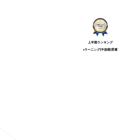
上半期ランキング
eラーニング[中規模]
受賞