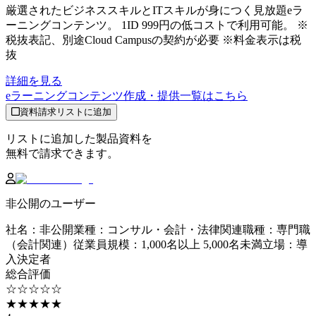
厳選されたビジネススキルとITスキルが身につく見放題eラ
ーニングコンテンツ。 1ID 999円の低コストで利用可能。 ※
税抜表記、別途Cloud Campusの契約が必要 ※料金表示は税
抜
詳細を見る
eラーニングコンテンツ作成・提供
一覧はこちら
資料請求リストに追加
リストに追加した製品資料を
無料で請求できます。
非公開のユーザー
社名
：
非公開
業種
：
コンサル・会計・法律関連
職種
：
専門職
（会計関連）
従業員規模
：
1,000名以上 5,000名未満
立場
：
導
入決定者
総合評価
☆☆☆☆☆
★★★★★