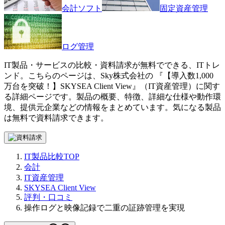
会計ソフト
固定資産管理
ログ管理
IT製品・サービスの比較・資料請求が無料でできる、ITトレ
ンド。こちらのページは、
Sky株式会社
の 『
【導入数1,000
万台を突破！】
SKYSEA Client View
』（
IT資産管理
）に関す
る詳細ページです。製品の概要、特徴、詳細な仕様や動作環
境、提供元企業などの情報をまとめています。気になる製品
は無料で資料請求できます。
IT製品比較TOP
会計
IT資産管理
SKYSEA Client View
評判・口コミ
操作ログと映像記録で二重の証跡管理を実現