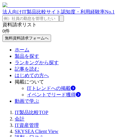
法人向けIT製品比較サイト
認知度・利用経験率No.1
資料請求リスト
0
件
無料資料請求フォームへ
ホーム
製品を探す
ランキングから探す
記事を読む
はじめての方へ
掲載について
ITトレンドへの掲載
イベントでリード獲得
動画で学ぶ
IT製品比較TOP
会計
IT資産管理
SKYSEA Client View