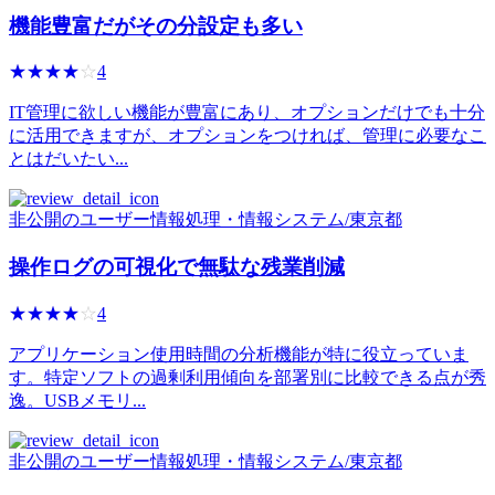
機能豊富だがその分設定も多い
☆☆☆☆☆
★★★★★
4
IT管理に欲しい機能が豊富にあり、オプションだけでも十分
に活用できますが、オプションをつければ、管理に必要なこ
とはだいたい...
非公開のユーザー
情報処理・情報システム
/
東京都
操作ログの可視化で無駄な残業削減
☆☆☆☆☆
★★★★★
4
アプリケーション使用時間の分析機能が特に役立っていま
す。特定ソフトの過剰利用傾向を部署別に比較できる点が秀
逸。USBメモリ...
非公開のユーザー
情報処理・情報システム
/
東京都