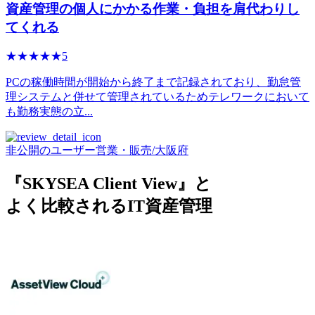
資産管理の個人にかかる作業・負担を肩代わりし
てくれる
☆☆☆☆☆
★★★★★
5
PCの稼働時間が開始から終了まで記録されており、勤怠管
理システムと併せて管理されているためテレワークにおいて
も勤務実態の立...
非公開のユーザー
営業・販売
/
大阪府
『SKYSEA Client View』と
よく比較されるIT資産管理