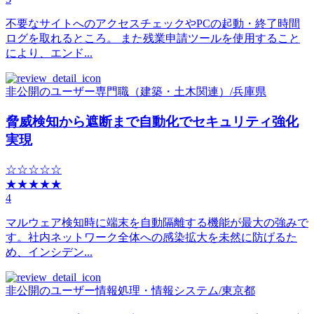
不要なサイトへのアクセスチェックやPCの起動・終了時間
ログを取れるところ。 また残業申請ツールを使用すること
により、エンド...
非公開のユーザー
専門職（建築・土木関連）
/
兵庫県
脅威検知から遮断まで自動化でセキュリティ強化
実現
☆☆☆☆☆
★★★★★
4
マルウェア検知時に端末を自動隔離する機能が最大の強みで
す。社内ネットワーク全体への感染拡大を未然に防げるた
め、インシデン...
非公開のユーザー
情報処理・情報システム
/
東京都