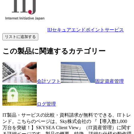
IIJセキュアエンドポイントサービス
リストに追加する
この製品に関連するカテゴリー
会計ソフト
固定資産管理
ログ管理
IT製品・サービスの比較・資料請求が無料でできる、ITトレ
ンド。こちらのページは、
Sky株式会社
の 『
【導入数1,000
万台を突破！】
SKYSEA Client View
』（
IT資産管理
）に関す
る詳細ページです。製品の概要、特徴、詳細な仕様や動作環