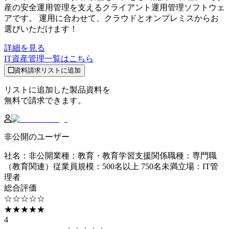
産の安全運用管理を支えるクライアント運用管理ソフトウェ
アです。 運用に合わせて、クラウドとオンプレミスからお
選びいただけます！
詳細を見る
IT資産管理
一覧はこちら
資料請求リストに追加
リストに追加した製品資料を
無料で請求できます。
非公開のユーザー
社名
：
非公開
業種
：
教育・教育学習支援関係
職種
：
専門職
（教育関連）
従業員規模
：
500名以上 750名未満
立場
：
IT管
理者
総合評価
☆☆☆☆☆
★★★★★
4