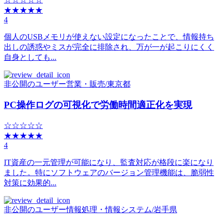
★★★★★
4
個人のUSBメモリが使えない設定になったことで、情報持ち
出しの誘惑やミスが完全に排除され、万が一が起こりにくく
自身としても...
非公開のユーザー
営業・販売
/
東京都
PC操作ログの可視化で労働時間適正化を実現
☆☆☆☆☆
★★★★★
4
IT資産の一元管理が可能になり、監査対応が格段に楽になり
ました。特にソフトウェアのバージョン管理機能は、脆弱性
対策に効果的...
非公開のユーザー
情報処理・情報システム
/
岩手県