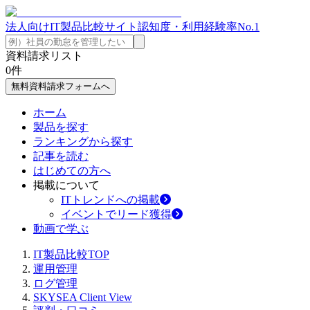
法人向けIT製品比較サイト
認知度・利用経験率No.1
資料請求リスト
0
件
無料資料請求フォームへ
ホーム
製品を探す
ランキングから探す
記事を読む
はじめての方へ
掲載について
ITトレンドへの掲載
イベントでリード獲得
動画で学ぶ
IT製品比較TOP
運用管理
ログ管理
SKYSEA Client View