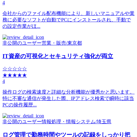
4
会社からのファイル配布機能により、新しいマニュアルや業
務に必要なソフトが自動でPCにインストールされ、手動で
の設定作業がほ...
非公開のユーザー
営業・販売
/
東京都
IT資産の可視化とセキュリティ強化が両立
☆☆☆☆☆
★★★★★
4
操作ログの検索速度と詳細な分析機能が優秀かと思います。
特に不審な通信が発生した際、IPアドレス検索で瞬時に該当
PCの操作履歴...
非公開のユーザー
情報処理・情報システム
/
埼玉県
ログ管理で勤務時間やツールの記録をしっかり把