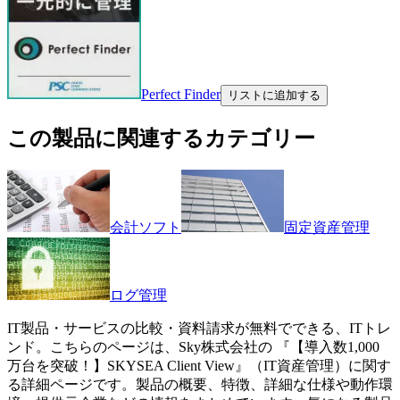
Perfect Finder
リストに追加する
この製品に関連するカテゴリー
会計ソフト
固定資産管理
ログ管理
IT製品・サービスの比較・資料請求が無料でできる、ITトレ
ンド。こちらのページは、
Sky株式会社
の 『
【導入数1,000
万台を突破！】
SKYSEA Client View
』（
IT資産管理
）に関す
る詳細ページです。製品の概要、特徴、詳細な仕様や動作環