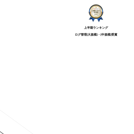
上半期ランキング
ログ管理[大規模]・[中規模]
受賞