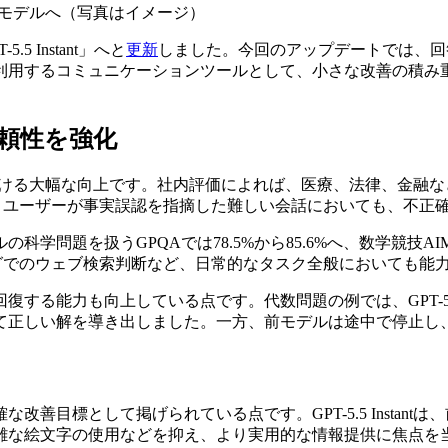
代モデルへ
（写真はイメージ）
5 Instant」へと
更新
しました。今回のアップデートでは、回
利用するコミュニケーションツールとして、小さな改善の積み
頼性を強化
正確性における大幅な向上です。社内評価によれば、医療、法律、金
た。また、ユーザーが事実誤認を指摘した難しい会話においても、不正
題を扱うGPQAでは78.5%から85.6%へ、数学競技AIME 
グでのウェブ検索判断など、日常的なタスク全般においても能
る能力も向上している点です。代数問題の例では、GPT-5.5 
て正しい解を導き出しました。一方、前モデルは途中で停止し
標として掲げられている点です。GPT-5.5 Instantは、
雑な絵文字の使用などを抑え、より実用的な情報提供に焦点を