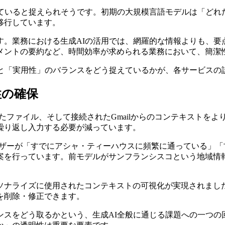
していると捉えられそうです。初期の大規模言語モデルは「どれ
移行しています。
す。業務における生成AIの活用では、網羅的な情報よりも、要
メントの要約など、時間効率が求められる業務において、簡潔
」と「実用性」のバランスをどう捉えているかが、各サービスの
性の確保
ロードされたファイル、そして接続されたGmailからのコンテキス
繰り返し入力する必要が減っています。
antはユーザーが「すでにアシャ・ティーハウスに頻繁に通ってい
案を行っています。前モデルがサンフランシスコという地域情
ソナライズに使用されたコンテキストの可視化が実現されまし
を削除・修正できます。
ンスをどう取るかという、生成AI全般に通じる課題への一つの