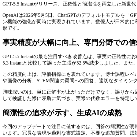
GPT-5.5 Instantがリリース、正確性と簡潔性を両立した新世
OpenAIは2026年5月5日、ChatGPTのデフォルトモデルを「GPT-5.
ン機能の強化が同時に実現されています。数億人が日常的に
形です。
事実精度が大幅に向上、専門分野での信
GPT-5.5 Instantの最も注目すべき改善点は、事実の
5.3 Instantと比較して誤った主張が52.5%減少しまし
この精度向上は、評価指標にも表れています。博士課程レベルの科学問
や画像の分析、STEM関連の質問への回答、適切なタイミン
興味深いのは、単に正解率が上がっただけでなく、誤りから回復す
して検証した際に矛盾に気づき、実際の代数エラーを特定し
簡潔性の追求が示す、生成AIの成熟
今回のアップデートで注目に値するのは、回答の簡潔性が明確な改善目
います。冗長な表現や過剰な書式設定、不要な追加質問、煩