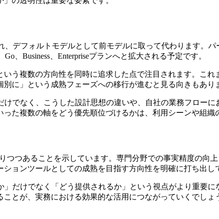
か」の透明性は重要な要素です。
ーザーに展開され、デフォルトモデルとして前モデルに取って代わります
Business、Enterpriseプランへと拡大される予定です。
という複数の方向性を同時に追求した点で注目されます。これま
個別に」という成熟フェーズへの移行が進むと見る向きもあり
較だけでなく、こうした設計思想の違いや、自社の業務フローに
いった複数の軸をどう優先順位づけるかは、利用シーンや組織
新たな段階に入りつつあることを示しています。専門分野での事実精
ーションツールとしての成熟を目指す方向性を明確に打ち出し
るか」だけでなく「どう提供されるか」という視点がより重要に
ることが、実務における効果的な活用につながっていくでしょ