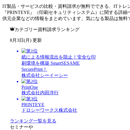
IT製品・サービスの比較・資料請求が無料でできる、ITトレ
『
PRINTEYE
』（
印刷セキュリティシステム
）に関する詳細
供元企業などの情報をまとめています。気になる製品は無料
カテゴリー資料請求ランキング
8月3日(月) 更新
紙による情報流出を阻止！安全な印
刷環境を構築 SmartSESAME
SecurePrint！
株式会社シーイーシー
PrintOne
株式会社内田洋行
PRINTEYE
ドロシーワークス株式会社
ランキング一覧を見る
セミナー
や