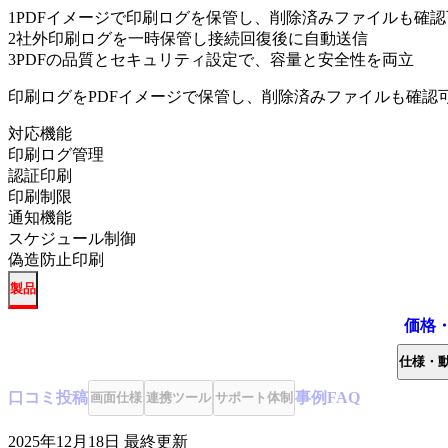
1
PDFイメージで印刷ログを保管し、削除済みファイルも確認
2
社外印刷ログを一時保管し接続回復後に自動送信
3
PDFの品質とセキュリティ設定で、容量と安全性を両立
印刷ログをPDFイメージで保管し、削除済みファイルも確認
対応機能
印刷ログ管理
認証印刷
印刷制限
通知機能
スケジュール制御
偽造防止印刷
製品
価格
仕様・
口コミ
投稿
事例
FAQ
画面仕様
連携ツール
サポート体制
2025年12月18日
最終更新