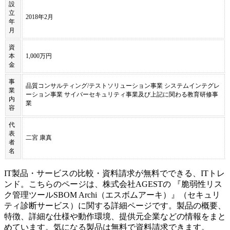
設
立
2018年2月
年
月
資
本
1,000万円
金
事
品質コンサルティング/テストソリューション事業 システムインテグレ
業
ーション事業 サイバーセキュリティ事業及び上記に関わる教育研修事
内
業
容
代
表
二宮 康真
者
名
IT製品・サービスの比較・資料請求が無料でできる、ITトレ
ンド。こちらのページは、
株式会社AGEST
の 『
脆弱性リス
ク管理ツール
SBOM Archi（エスボムアーキ）
』（
セキュリ
ティ診断サービス
）に関する詳細ページです。製品の概要、
特徴、詳細な仕様や動作環境、提供元企業などの情報をまと
めています。気になる製品は無料で資料請求できます。