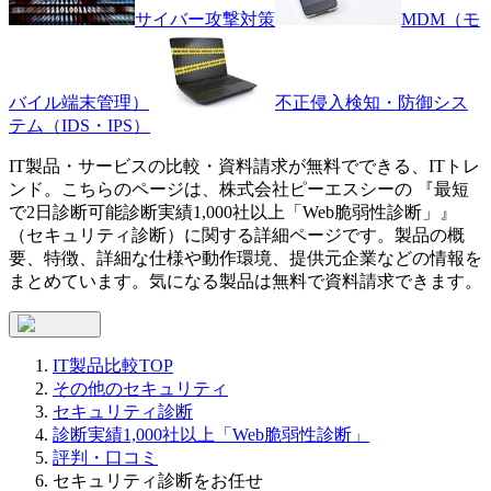
サイバー攻撃対策
MDM（モ
バイル端末管理）
不正侵入検知・防御シス
テム（IDS・IPS）
IT製品・サービスの比較・資料請求が無料でできる、ITトレ
ンド。こちらのページは、
株式会社ピーエスシー
の 『
最短
で2日診断可能
診断実績1,000社以上「Web脆弱性診断」
』
（
セキュリティ診断
）に関する詳細ページです。製品の概
要、特徴、詳細な仕様や動作環境、提供元企業などの情報を
まとめています。気になる製品は無料で資料請求できます。
IT製品比較TOP
その他のセキュリティ
セキュリティ診断
診断実績1,000社以上「Web脆弱性診断」
評判・口コミ
セキュリティ診断をお任せ