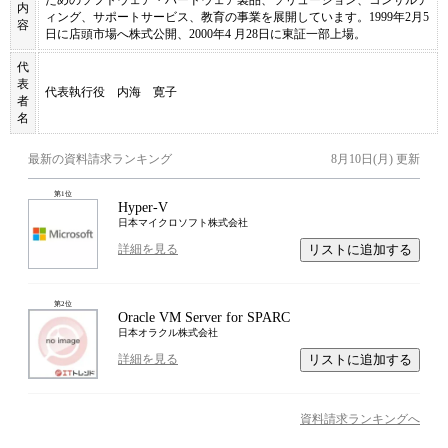
内
ィング、サポートサービス、教育の事業を展開しています。1999年2月5
容
日に店頭市場へ株式公開、2000年4 月28日に東証一部上場。
代
表
代表執行役 内海 寛子
者
名
最新の資料請求ランキング
8月10日(月)
更新
第
1
位
Hyper-V
日本マイクロソフト株式会社
リストに追加する
詳細を見る
第
2
位
Oracle VM Server for SPARC
日本オラクル株式会社
リストに追加する
詳細を見る
資料請求ランキングへ