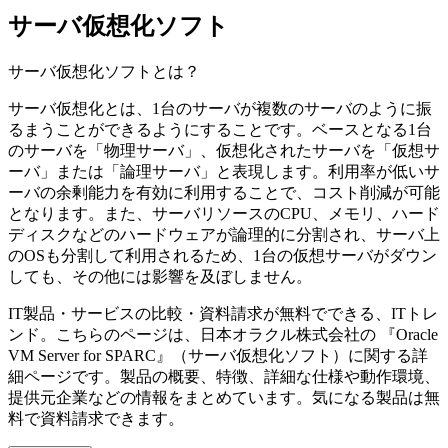
サーバ仮想化ソフト
サーバ仮想化ソフト
とは？
サーバ仮想化とは、1台のサーバが複数のサーバのように振
るまうことができるようにすることです。ベースとなる1台
のサーバを「物理サーバ」、仮想化されたサーバを「仮想サ
ーバ」または「論理サーバ」と表現します。利用率が低いサ
ーバの余剰能力を有効に利用することで、コスト削減が可能
となります。また、サーバリソースのCPU、メモリ、ハード
ディスクなどのハードウェアが論理的に分割され、サーバ上
のOSも分割して利用されるため、1台の仮想サーバがダウン
しても、その他には影響を及ぼしません。
IT製品・サービスの比較・資料請求が無料でできる、ITトレ
ンド。こちらのページは、
日本オラクル株式会社
の 『
Oracle
VM Server for SPARC
』（
サーバ仮想化ソフト
）に関する詳
細ページです。製品の概要、特徴、詳細な仕様や動作環境、
提供元企業などの情報をまとめています。気になる製品は無
料で資料請求できます。