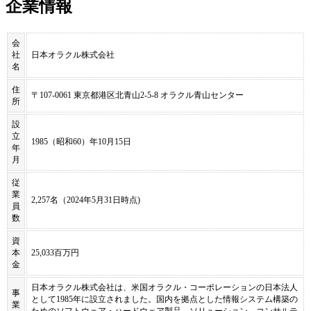
企業情報
会
社
日本オラクル株式会社
名
住
〒107-0061 東京都港区北青山2-5-8 オラクル青山センター
所
設
立
1985（昭和60）年10月15日
年
月
従
業
2,257名（2024年5月31日時点)
員
数
資
本
25,033百万円
金
日本オラクル株式会社は、米国オラクル・コーポレーションの日本法人
事
として1985年に設立されました。国内を拠点とした情報システム構築の
業
ためのソフトウェア・ハードウェア製品、ソリューション、コンサルテ