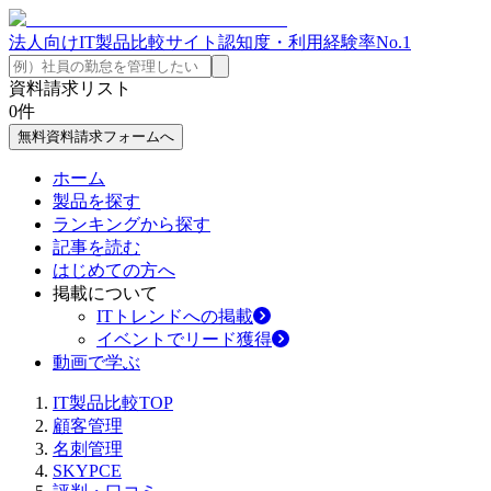
法人向けIT製品比較サイト
認知度・利用経験率No.1
資料請求リスト
0
件
無料資料請求フォームへ
ホーム
製品を探す
ランキングから探す
記事を読む
はじめての方へ
掲載について
ITトレンドへの掲載
イベントでリード獲得
動画で学ぶ
IT製品比較TOP
顧客管理
名刺管理
SKYPCE