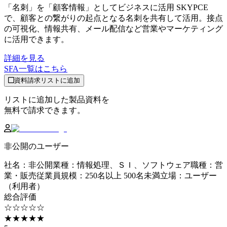
「名刺」を「顧客情報」としてビジネスに活用 SKYPCE
で、顧客との繋がりの起点となる名刺を共有して活用。接点
の可視化、情報共有、メール配信など営業やマーケティング
に活用できます。
詳細を見る
SFA
一覧はこちら
資料請求リストに追加
リストに追加した製品資料を
無料で請求できます。
非公開のユーザー
社名
：
非公開
業種
：
情報処理、ＳＩ、ソフトウェア
職種
：
営
業・販売
従業員規模
：
250名以上 500名未満
立場
：
ユーザー
（利用者）
総合評価
☆☆☆☆☆
★★★★★