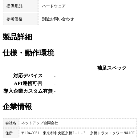
提供形態
ハードウェア
参考価格
別途お問い合わせ
製品詳細
仕様・動作環境
補足スペック
対応デバイス
-
API連携可否
-
導入企業カスタム有無
-
企業情報
会社名
ネットアップ合同会社
住所
〒104-0031 東京都中央区京橋2－1－3 京橋トラストタワー 9&10F