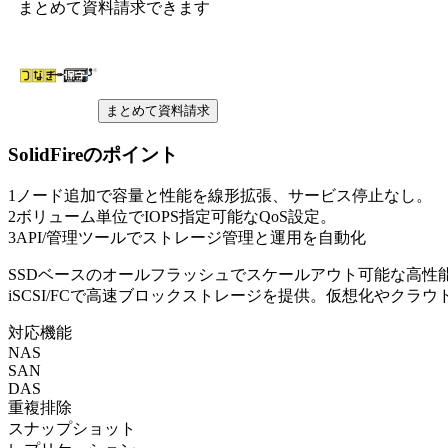
まとめて資料請求できます
まとめて資料請求
SolidFire
のポイント
1
ノード追加で容量と性能を線形拡張、サービス停止なし。
2
ボリューム単位でIOPS指定可能なQoS設定。
3
API/管理ツールでストレージ管理と運用を自動化
SSDベースのオールフラッシュでスケールアウト可能な高性
iSCSI/FCで高速ブロックストレージを提供。仮想化やクラ
対応機能
NAS
SAN
DAS
重複排除
スナップショット