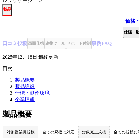
レプリケーション
製品
価格
仕様・
口コミ
投稿
事例
FAQ
画面仕様
連携ツール
サポート体制
2025年12月18日
最終更新
目次
製品概要
製品詳細
仕様・動作環境
企業情報
製品概要
対象従業員規模
全ての規模に対応
対象売上規模
全ての規模に