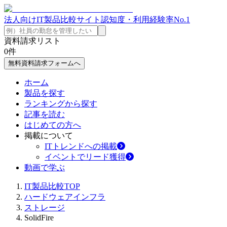
法人向けIT製品比較サイト
認知度・利用経験率No.1
資料請求リスト
0
件
無料資料請求フォームへ
ホーム
製品を探す
ランキングから探す
記事を読む
はじめての方へ
掲載について
ITトレンドへの掲載
イベントでリード獲得
動画で学ぶ
IT製品比較TOP
ハードウェアインフラ
ストレージ
SolidFire