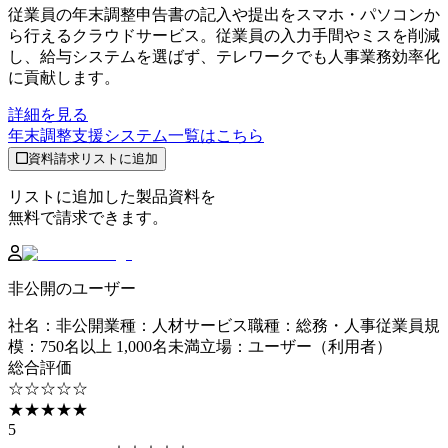
従業員の年末調整申告書の記入や提出をスマホ・パソコンか
ら行えるクラウドサービス。従業員の入力手間やミスを削減
し、給与システムを選ばず、テレワークでも人事業務効率化
に貢献します。
詳細を見る
年末調整支援システム
一覧はこちら
資料請求リストに追加
リストに追加した製品資料を
無料で請求できます。
非公開のユーザー
社名
：
非公開
業種
：
人材サービス
職種
：
総務・人事
従業員規
模
：
750名以上 1,000名未満
立場
：
ユーザー（利用者）
総合評価
☆☆☆☆☆
★★★★★
5