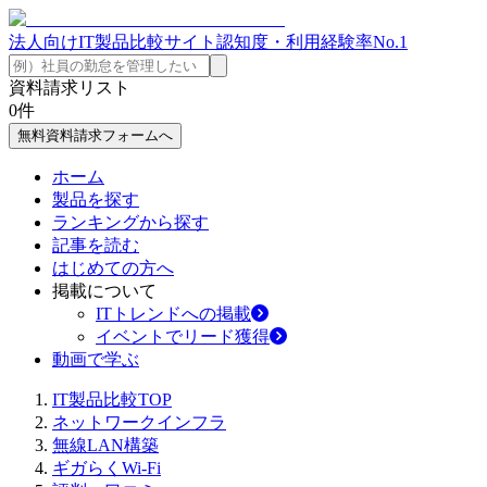
法人向けIT製品比較サイト
認知度・利用経験率No.1
資料請求リスト
0
件
無料資料請求フォームへ
ホーム
製品を探す
ランキングから探す
記事を読む
はじめての方へ
掲載について
ITトレンドへの掲載
イベントでリード獲得
動画で学ぶ
IT製品比較TOP
ネットワークインフラ
無線LAN構築
ギガらくWi-Fi