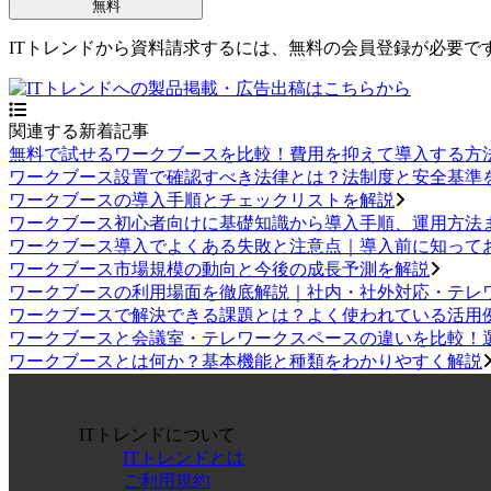
無料
ITトレンドから資料請求するには、無料の会員登録が必要で
関連する新着記事
無料で試せるワークブースを比較！費用を抑えて導入する方
ワークブース設置で確認すべき法律とは？法制度と安全基準
ワークブースの導入手順とチェックリストを解説
ワークブース初心者向けに基礎知識から導入手順、運用方法
ワークブース導入でよくある失敗と注意点｜導入前に知って
ワークブース市場規模の動向と今後の成長予測を解説
ワークブースの利用場面を徹底解説｜社内・社外対応・テレ
ワークブースで解決できる課題とは？よく使われている活用
ワークブースと会議室・テレワークスペースの違いを比較！
ワークブースとは何か？基本機能と種類をわかりやすく解説
ITトレンドについて
ITトレンドとは
ご利用規約