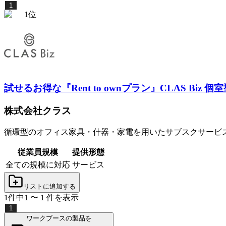
1
1
位
試せるお得な『Rent to ownプラン』
CLAS Biz 
株式会社クラス
循環型のオフィス家具・什器・家電を用いたサブスクサービ
従業員規模
提供形態
全ての規模に対応
サービス
リストに追加する
1
件中
1
〜
1
件
を表示
1
ワークブースの製品を