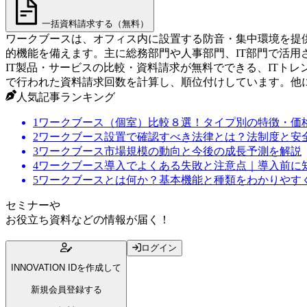
一括資料請求する（無料）
ワークブースは、オフィス内に設置する防音・集中環境を提供
的機能を備えます。主に総務部門や人事部門、IT部門で活
IT製品・サービスの比較・資料請求が無料でできる、ITト
で行われた資料請求回数を計算し、順位付けしています。他
人気記事ランキング
1
ワークブース（個室）比較８選！タイプ別の特徴・価
2
ワークブース設置で確認すべき法律とは？法制度と安
3
ワークブース市場規模の動向と今後の成長予測を解説
4
ワークブース導入でよくある失敗と注意点｜導入前に
5
ワークブースとは何か？基本機能と種類をわかりやす
セミナー
や
お役立ち資料
などの情報が届く！
ログイン
INNOVATION IDを作成して
新規会員登録する