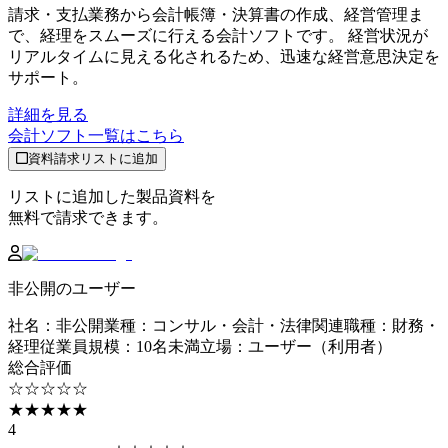
請求・支払業務から会計帳簿・決算書の作成、経営管理ま
で、経理をスムーズに行える会計ソフトです。 経営状況が
リアルタイムに見える化されるため、迅速な経営意思決定を
サポート。
詳細を見る
会計ソフト
一覧はこちら
資料請求リストに追加
リストに追加した製品資料を
無料で請求できます。
非公開のユーザー
社名
：
非公開
業種
：
コンサル・会計・法律関連
職種
：
財務・
経理
従業員規模
：
10名未満
立場
：
ユーザー（利用者）
総合評価
☆☆☆☆☆
★★★★★
4