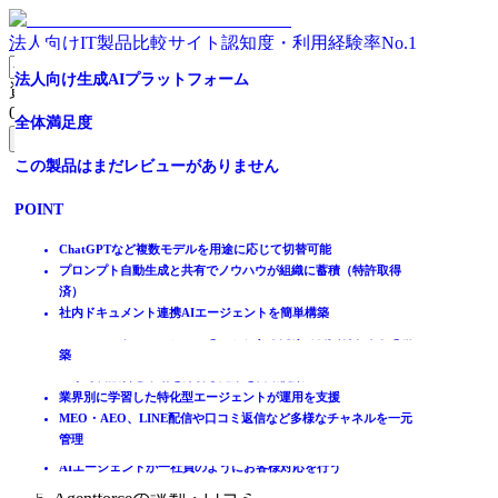
法人向けIT製品比較サイト
認知度・利用経験率No.1
17年連続売上シェアNo.1※！
問い合わせ窓口を一元管理！対応漏れをなくし顧客満足度
店舗向け 集客AIエージェント
PSC【Copilot × Microsoft Teams】Coo Kai ワークフロー
全体満足度
自社専用AIエージェントが、ナレッジ活用を変える
ベロシティの高いサービスの提供
法人向け生成AIプラットフォーム
資料請求リスト
UP
0
件
全体満足度
全体満足度
全体満足度
この製品はまだレビューがありません
全体満足度
全体満足度
全体満足度
無料資料請求フォームへ
全体満足度
☆☆☆☆☆
☆☆☆☆☆
この製品はまだレビューがありません
POINT
この製品はまだレビューがありません
この製品はまだレビューがありません
この製品はまだレビューがありません
ホーム
★★★★★
☆☆☆☆☆
★★★★★
製品を探す
生成AIによるSQLの生成などでAI時代のデータ活用をサポート
POINT
POINT
POINT
POINT
4.1
★★★★★
5.0
ランキングから探す
経験豊富な専門スタッフによるサポートで、データ活用を民主化
4.2
記事を読む
サーバー管理が不要で初日からスモールスタートな導入を実現
Coo Kai ワークフロー（AI機能搭載）
≪AI搭載≫動画・PDF・記事を自動学習、専用AIエージェントを
AI搭載の単一プラットフォームでIT、開発、ビジネスチームを統
ChatGPTなど複数モデルを用途に応じて切替可能
日本初のTeams認定などMicrosoft Teams連動のAzure Nativeアプ
構築
合
プロンプト自動生成と共有でノウハウが組織に蓄積（特許取得
はじめての方へ
131
2
件
件
リ
≪圧倒的な時短≫30分の動画も3秒で要約。情報検索時間を99%
AIエージェントでサービス管理をさらに効率的に
済）
掲載について
Microsoftゴールドパートナー※MCPP最上位「Specialization」認
削減
高いROIと素早い価値提供のスピード
社内ドキュメント連携AIエージェントを簡単構築
ITトレンドへの掲載
35
件
定
≪ノーコード≫コンテンツをアップするだけで会員制サイトを構
POINT
POINT
イベントでリード獲得
築
POINT
動画で学ぶ
内容の指示だけで AIが返信文を自動生成
AIが毎日競合と市場を分析し施策を自動提案
よくある問い合わせは AIが回答案を提示
業界別に学習した特化型エージェントが運用を支援
複数チャネルの問い合わせを一つの画面で一元管理し業務を効率
IT製品比較TOP
優先すべきメールを AIが判別し通知
MEO・AEO、LINE配信や口コミ返信など多様なチャネルを一元
化
AIサービス
管理
対応状況を可視化しチームの情報共有を円滑にして属人化を防ぐ
AIエージェント
AIエージェントが一社員のようにお客様対応を行う
Agentforce