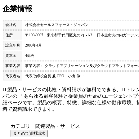
企業情報
会社名
株式会社セールスフォース・ジャパン
住所
〒100-0005 東京都千代田区丸の内1-1-3 日本生命丸の内ガーデンタワー（S
設立年月
2000年4月
資本金
4億円
事業内容
事業内容： クラウドアプリケーション及びクラウドプラットフォー
代表者名
代表取締役会長 兼 CEO 小出 伸一
IT製品・サービスの比較・資料請求が無料でできる、ITトレ
パン
の 『
あらゆる顧客体験と従業員のためのエージェントプ
細ページです。製品の概要、特徴、詳細な仕様や動作環境、
料で資料請求できます。
カテゴリー関連製品・サービス
まとめて資料請求