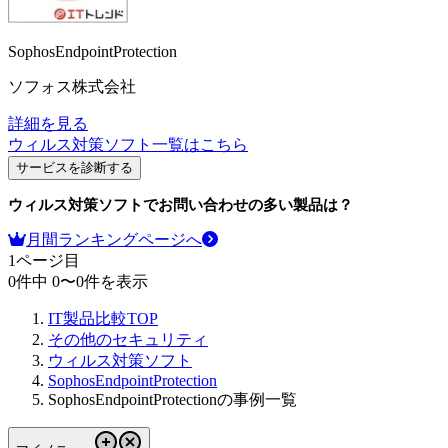
SophosEndpointProtection
ソフォス株式会社
詳細を見る
ウィルス対策ソフト
一覧はこちら
サービスを診断する
ウィルス対策ソフト
でお問い合わせの多い製品は？
月間ランキングページへ
1
ページ目
0
件中
0
〜
0
件を表示
IT製品比較TOP
その他のセキュリティ
ウィルス対策ソフト
SophosEndpointProtection
SophosEndpointProtectionの事例一覧