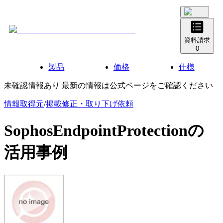
資料請求
0
製品
価格
仕様
未確認情報あり 最新の情報は公式ページをご確認ください
情報取得元
/
掲載修正・取り下げ依頼
SophosEndpointProtection
の
活用事例