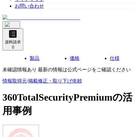
お問い合わせ
資料請求
0
製品
価格
仕様
未確認情報あり 最新の情報は公式ページをご確認ください
情報取得元
/
掲載修正・取り下げ依頼
360TotalSecurityPremium
の活
用事例