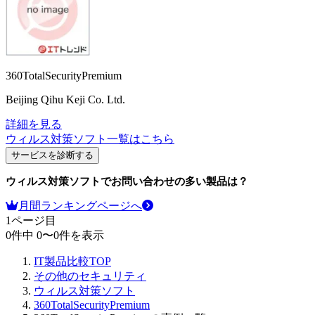
360TotalSecurityPremium
Beijing Qihu Keji Co. Ltd.
詳細を見る
ウィルス対策ソフト
一覧はこちら
サービスを診断する
ウィルス対策ソフト
でお問い合わせの多い製品は？
月間ランキングページへ
1
ページ目
0
件中
0
〜
0
件を表示
IT製品比較TOP
その他のセキュリティ
ウィルス対策ソフト
360TotalSecurityPremium