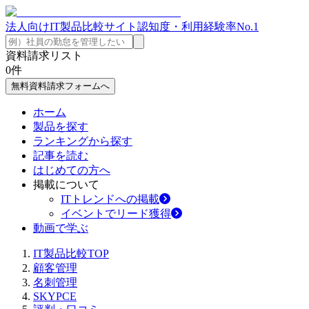
法人向けIT製品比較サイト
認知度・利用経験率No.1
資料請求リスト
0
件
無料資料請求フォームへ
ホーム
製品を探す
ランキングから探す
記事を読む
はじめての方へ
掲載について
ITトレンドへの掲載
イベントでリード獲得
動画で学ぶ
IT製品比較TOP
顧客管理
名刺管理
SKYPCE