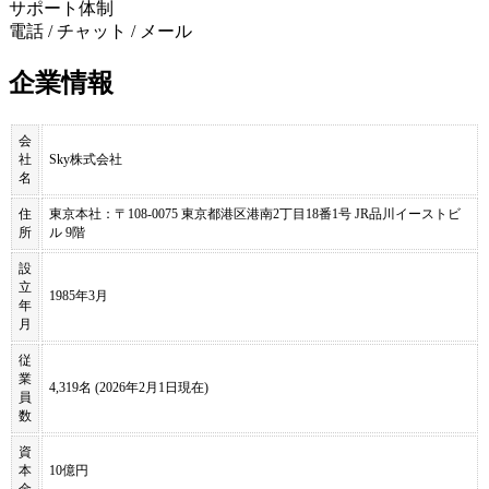
サポート体制
電話 / チャット / メール
企業情報
会
社
Sky株式会社
名
住
東京本社：〒108-0075 東京都港区港南2丁目18番1号 JR品川イーストビ
所
ル 9階
設
立
1985年3月
年
月
従
業
4,319名 (2026年2月1日現在)
員
数
資
本
10億円
金