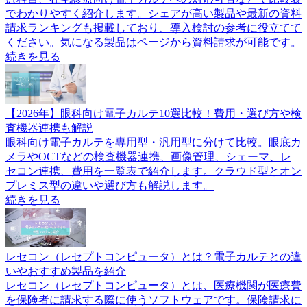
でわかりやすく紹介します。シェアが高い製品や最新の資料
請求ランキングも掲載しており、導入検討の参考に役立てて
ください。気になる製品はページから資料請求が可能です。
続きを見る
【2026年】眼科向け電子カルテ10選比較！費用・選び方や検
査機器連携も解説
眼科向け電子カルテを専用型・汎用型に分けて比較。眼底カ
メラやOCTなどの検査機器連携、画像管理、シェーマ、レ
セコン連携、費用を一覧表で紹介します。クラウド型とオン
プレミス型の違いや選び方も解説します。
続きを見る
レセコン（レセプトコンピュータ）とは？電子カルテとの違
いやおすすめ製品を紹介
レセコン（レセプトコンピュータ）とは、医療機関が医療費
を保険者に請求する際に使うソフトウェアです。保険請求に