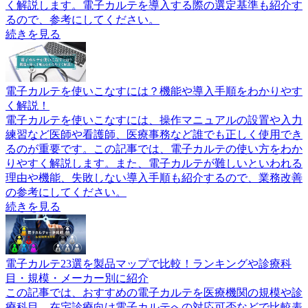
く解説します。電子カルテを導入する際の選定基準も紹介す
るので、参考にしてください。
続きを見る
電子カルテを使いこなすには？機能や導入手順をわかりやす
く解説！
電子カルテを使いこなすには、操作マニュアルの設置や入力
練習など医師や看護師、医療事務など誰でも正しく使用でき
るのが重要です。この記事では、電子カルテの使い方をわか
りやすく解説します。また、電子カルテが難しいといわれる
理由や機能、失敗しない導入手順も紹介するので、業務改善
の参考にしてください。
続きを見る
電子カルテ23選を製品マップで比較！ランキングや診療科
目・規模・メーカー別に紹介
この記事では、おすすめの電子カルテを医療機関の規模や診
療科目、在宅診療向け電子カルテへの対応可否などで比較表