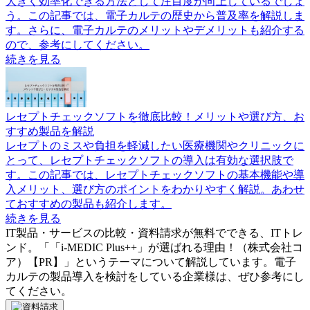
大きく効率化できる方法として注目度が向上しているでしょ
う。この記事では、電子カルテの歴史から普及率を解説しま
す。さらに、電子カルテのメリットやデメリットも紹介する
ので、参考にしてください。
続きを見る
レセプトチェックソフトを徹底比較！メリットや選び方、お
すすめ製品を解説
レセプトのミスや負担を軽減したい医療機関やクリニックに
とって、レセプトチェックソフトの導入は有効な選択肢で
す。この記事では、レセプトチェックソフトの基本機能や導
入メリット、選び方のポイントをわかりやすく解説。あわせ
ておすすめの製品も紹介します。
続きを見る
IT製品・サービスの比較・資料請求が無料でできる、ITトレ
ンド。「
「i-MEDIC Plus++」が選ばれる理由！（株式会社コ
ア）【PR】
」というテーマについて解説しています。
電子
カルテ
の製品導入を検討をしている企業様は、ぜひ参考にし
てください。