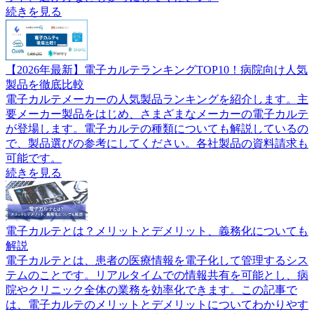
続きを見る
【2026年最新】電子カルテランキングTOP10！病院向け人気
製品を徹底比較
電子カルテメーカーの人気製品ランキングを紹介します。主
要メーカー製品をはじめ、さまざまなメーカーの電子カルテ
が登場します。電子カルテの種類についても解説しているの
で、製品選びの参考にしてください。各社製品の資料請求も
可能です。
続きを見る
電子カルテとは？メリットとデメリット、義務化についても
解説
電子カルテとは、患者の医療情報を電子化して管理するシス
テムのことです。リアルタイムでの情報共有を可能とし、病
院やクリニック全体の業務を効率化できます。この記事で
は、電子カルテのメリットとデメリットについてわかりやす