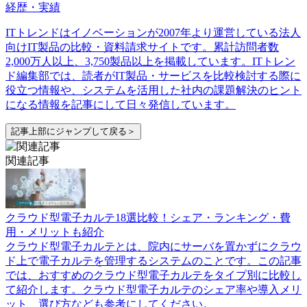
経歴・実績
ITトレンドはイノベーションが2007年より運営している法人
向けIT製品の比較・資料請求サイトです。累計訪問者数
2,000万人以上、3,750製品以上を掲載しています。ITトレン
ド編集部では、読者がIT製品・サービスを比較検討する際に
役立つ情報や、システムを活用した社内の課題解決のヒント
になる情報を記事にして日々発信しています。
記事上部にジャンプして戻る＞
関連記事
クラウド型電子カルテ18選比較！シェア・ランキング・費
用・メリットも紹介
クラウド型電子カルテとは、院内にサーバを置かずにクラウ
ド上で電子カルテを管理するシステムのことです。この記事
では、おすすめのクラウド型電子カルテをタイプ別に比較し
て紹介します。クラウド型電子カルテのシェア率や導入メリ
ット、選び方なども参考にしてください。