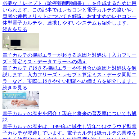
必要な「レセプト（診療報酬明細書）」を作成するために用
いられます。この記事ではレセコンと電子カルテの違いや、
両者の連携メリットについても解説。おすすめのレセコン一
体型電子カルテや、連携しやすいシステムも紹介します。
続きを見る
電子カルテの機能エラーが起きる原因と対処法｜入力フリー
ズ・算定ミス・データエラーへの備え
電子カルテで起きる機能エラーや不具合の原因と対処法を解
説します。入力フリーズ・レセプト算定ミス・データ同期エ
ラーなど、実際に起きやすい問題への備え方を紹介します。
続きを見る
電子カルテの歴史を紹介！現在と将来の普及率についても解
説
電子カルテの歴史は、1999年に誕生し近年ではクラウド型電
子カルテが浸透しています。電子カルテは紙カルテの業務を