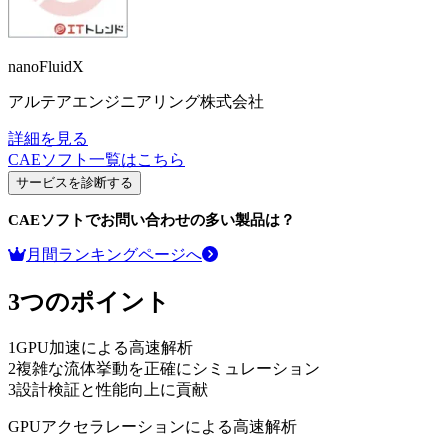
nanoFluidX
アルテアエンジニアリング株式会社
詳細を見る
CAEソフト
一覧はこちら
サービスを診断する
CAEソフト
でお問い合わせの多い製品は？
月間ランキングページへ
3つのポイント
1
GPU加速による高速解析
2
複雑な流体挙動を正確にシミュレーション
3
設計検証と性能向上に貢献
GPUアクセラレーションによる高速解析