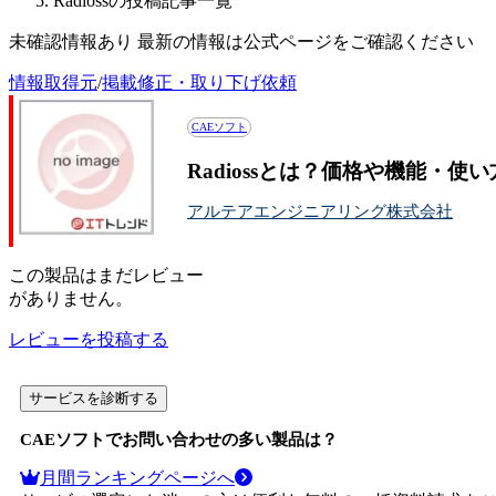
Radiossの投稿記事一覧
未確認情報あり 最新の情報は公式ページをご確認ください
情報取得元
/
掲載修正・取り下げ依頼
CAEソフト
Radiossとは？価格や機能・使
アルテアエンジニアリング株式会社
この
製品
はまだレビュー
がありません。
レビューを投稿する
サービスを診断する
CAEソフト
でお問い合わせの多い製品は？
月間ランキングページへ