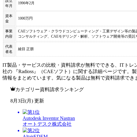
設立
1996年2月
年月
資本
1000万円
金
事業
CAEソフトウェア・クラウドコンピューティング・工業デザイン等の
内容
コンサルティング、CAEモデリング・解析、ソフトウェア開発等の受託
代表
綾目 正朋
者名
IT製品・サービスの比較・資料請求が無料でできる、ITトレ
社
の 『
Radioss
』（
CAEソフト
）に関する詳細ページです。製
情報をまとめています。気になる製品は無料で資料請求でき
カテゴリー資料請求ランキング
8月3日(月) 更新
Autodesk Inventor Nastran
オートデスク株式会社
AltairEDEM