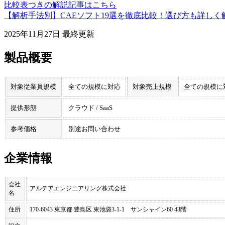
比較表つきの解説記事はこちら
【解析手法別】CAEソフト19選を徹底比較！選び方も詳しく
2025年11月27日
最終更新
製品概要
対象従業員規模
全ての規模に対応
対象売上規模
全ての規模に
提供形態
クラウド / SaaS
参考価格
別途お問い合わせ
企業情報
会社
アルテアエンジニアリング株式会社
名
住所
170-6043 東京都 豊島区 東池袋3-1-1 サンシャイン60 43階