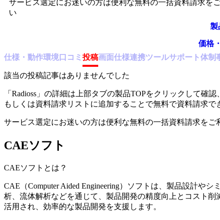
サービス選定にお迷いの方は便利な無料の一括資料請求を
い
製
価格
仕様・動作環境
口コミ
投稿
画面仕様
連携ツール
サポート体制
該当の投稿記事はありませんでした
「
Radioss
」の詳細は上部タブの製品TOPをクリックして確認
もしくは資料請求リストに追加することで無料で資料請求で
サービス選定にお迷いの方は便利な無料の一括資料請求をご
CAEソフト
CAEソフト
とは？
CAE（Computer Aided Engineering）ソフトは
析、流体解析などを通じて、製品開発の精度向上とコスト削
活用され、効率的な製品開発を支援します。