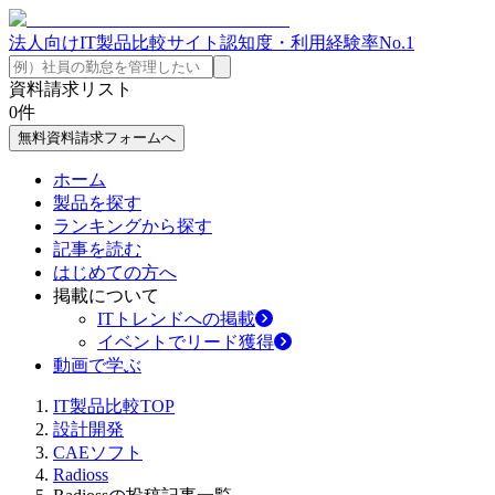
法人向けIT製品比較サイト
認知度・利用経験率No.1
資料請求リスト
0
件
無料資料請求フォームへ
ホーム
製品を探す
ランキングから探す
記事を読む
はじめての方へ
掲載について
ITトレンドへの掲載
イベントでリード獲得
動画で学ぶ
IT製品比較TOP
設計開発
CAEソフト
Radioss