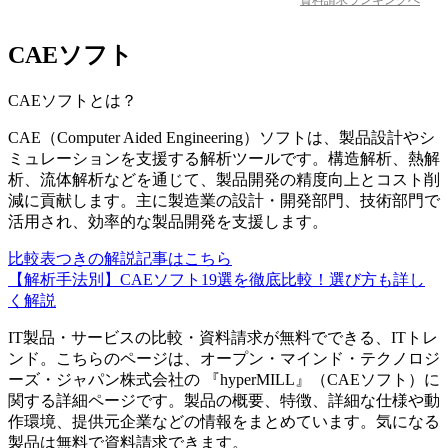
CAEソフト
CAEソフト
とは？
CAE（Computer Aided Engineering）ソフトは、製品設計やシ
ミュレーションを支援する解析ツールです。構造解析、熱解
析、流体解析などを通じて、製品開発の精度向上とコスト削
減に貢献します。主に製造業の設計・開発部門、技術部門で
活用され、効率的な製品開発を支援します。
比較表つきの解説記事はこちら
【解析手法別】CAEソフト19選を徹底比較！選び方も詳し
く解説
IT製品・サービスの比較・資料請求が無料でできる、ITトレ
ンド。こちらのページは、
オープン・マインド・テクノロジ
ーズ・ジャパン株式会社
の 『
hyperMILL
』（
CAEソフト
）に
関する詳細ページです。製品の概要、特徴、詳細な仕様や動
作環境、提供元企業などの情報をまとめています。気になる
製品は無料で資料請求できます。