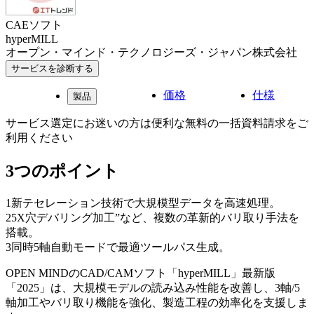
CAEソフト
hyperMILL
オープン・マインド・テクノロジーズ・ジャパン株式会社
サービスを診断する
価格
仕様
製品
サービス選定にお迷いの方は便利な無料の一括資料請求をご
利用ください
3つのポイント
1
新テセレーション技術で大規模型データを高速処理。
2
5X穴デバリング加工”など、複数の革新的バリ取り手法を
搭載。
3
同時5軸自動モードで最適ツールパス生成。
OPEN MINDのCAD/CAMソフト「hyperMILL」最新版
「2025」は、大規模モデルの読み込み性能を改善し、3軸/5
軸加工やバリ取り機能を強化、製造工程の効率化を支援しま