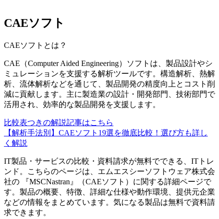
CAEソフト
CAEソフト
とは？
CAE（Computer Aided Engineering）ソフトは、製品設計やシ
ミュレーションを支援する解析ツールです。構造解析、熱解
析、流体解析などを通じて、製品開発の精度向上とコスト削
減に貢献します。主に製造業の設計・開発部門、技術部門で
活用され、効率的な製品開発を支援します。
比較表つきの解説記事はこちら
【解析手法別】CAEソフト19選を徹底比較！選び方も詳し
く解説
IT製品・サービスの比較・資料請求が無料でできる、ITトレ
ンド。こちらのページは、
エムエスシーソフトウェア株式会
社
の 『
MSCNastran
』（
CAEソフト
）に関する詳細ページで
す。製品の概要、特徴、詳細な仕様や動作環境、提供元企業
などの情報をまとめています。気になる製品は無料で資料請
求できます。