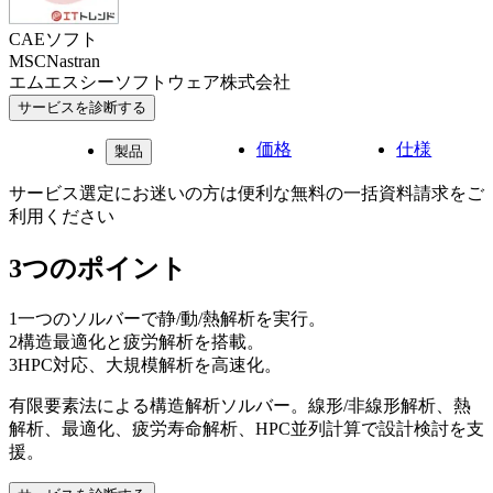
CAEソフト
MSCNastran
エムエスシーソフトウェア株式会社
サービスを診断する
価格
仕様
製品
サービス選定にお迷いの方は便利な無料の一括資料請求をご
利用ください
3つのポイント
1
一つのソルバーで静/動/熱解析を実行。
2
構造最適化と疲労解析を搭載。
3
HPC対応、大規模解析を高速化。
有限要素法による構造解析ソルバー。線形/非線形解析、熱
解析、最適化、疲労寿命解析、HPC並列計算で設計検討を支
援。