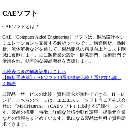
CAEソフト
CAEソフト
とは？
CAE（Computer Aided Engineering）ソフトは、製品設計やシ
ミュレーションを支援する解析ツールです。構造解析、熱解
析、流体解析などを通じて、製品開発の精度向上とコスト削
減に貢献します。主に製造業の設計・開発部門、技術部門で
活用され、効率的な製品開発を支援します。
比較表つきの解説記事はこちら
【解析手法別】CAEソフト19選を徹底比較！選び方も詳し
く解説
IT製品・サービスの比較・資料請求が無料でできる、ITトレ
ンド。こちらのページは、
エムエスシーソフトウェア株式会
社
の 『
MSCNastran
』（
CAEソフト
）に関する詳細ページで
す。製品の概要、特徴、詳細な仕様や動作環境、提供元企業
などの情報をまとめています。気になる製品は無料で資料請
求できます。