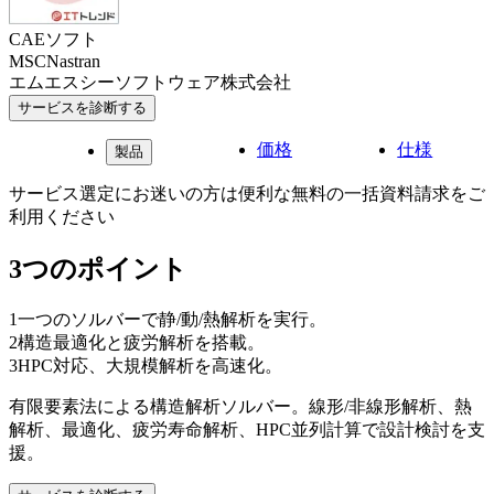
CAEソフト
MSCNastran
エムエスシーソフトウェア株式会社
サービスを診断する
価格
仕様
製品
サービス選定にお迷いの方は便利な無料の一括資料請求をご
利用ください
3つのポイント
1
一つのソルバーで静/動/熱解析を実行。
2
構造最適化と疲労解析を搭載。
3
HPC対応、大規模解析を高速化。
有限要素法による構造解析ソルバー。線形/非線形解析、熱
解析、最適化、疲労寿命解析、HPC並列計算で設計検討を支
援。