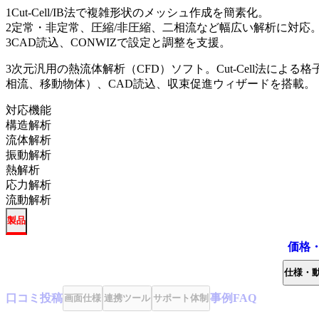
1
Cut-Cell/IB法で複雑形状のメッシュ作成を簡素化。
2
定常・非定常、圧縮/非圧縮、二相流など幅広い解析に対応
3
CAD読込、CONWIZで設定と調整を支援。
3次元汎用の熱流体解析（CFD）ソフト。Cut-Cell法に
相流、移動物体）、CAD読込、収束促進ウィザードを搭載。
対応機能
構造解析
流体解析
振動解析
熱解析
応力解析
流動解析
製品
価格
仕様・
口コミ
投稿
事例
FAQ
画面仕様
連携ツール
サポート体制