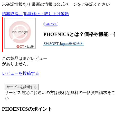
未確認情報あり 最新の情報は公式ページをご確認ください
情報取得元
/
掲載修正・取り下げ依頼
CAEソフト
PHOENICSとは？価格や機能
ZWSOFT Japan株式会社
この
製品
はまだレビュー
がありません。
レビューを投稿する
サービスを診断する
サービス選定にお迷いの方は便利な無料の一括資料請求を
い
PHOENICS
のポイント