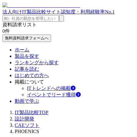
法人向けIT製品比較サイト
認知度・利用経験率No.1
資料請求リスト
0
件
無料資料請求フォームへ
ホーム
製品を探す
ランキングから探す
記事を読む
はじめての方へ
掲載について
ITトレンドへの掲載
イベントでリード獲得
動画で学ぶ
IT製品比較TOP
設計開発
CAEソフト
PHOENICS