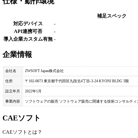
仕様・動作環境
補足スペック
対応デバイス
-
API連携可否
-
導入企業カスタム有無
-
企業情報
会社名
ZWSOFT Japan株式会社
住所
〒102-0073 東京都千代田区九段北4丁目-3-24 KYONI BLDG 5階
設立年月
2022年1月
事業内容
ソフトウェアの販売 ソフトウェア販売に関連する技術コンサルテ
CAEソフト
CAEソフト
とは？