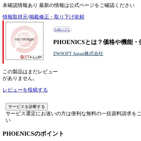
未確認情報あり 最新の情報は公式ページをご確認ください
情報取得元
/
掲載修正・取り下げ依頼
CAEソフト
PHOENICSとは？価格や機能
ZWSOFT Japan株式会社
この
製品
はまだレビュー
がありません。
レビューを投稿する
サービスを診断する
サービス選定にお迷いの方は便利な無料の一括資料請求を
い
PHOENICS
のポイント