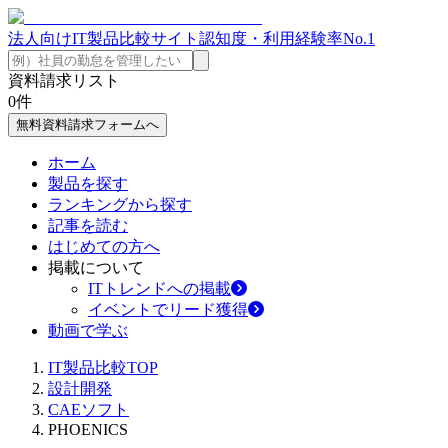
法人向けIT製品比較サイト
認知度・利用経験率No.1
資料請求リスト
0
件
無料資料請求フォームへ
ホーム
製品を探す
ランキングから探す
記事を読む
はじめての方へ
掲載について
ITトレンドへの掲載
イベントでリード獲得
動画で学ぶ
IT製品比較TOP
設計開発
CAEソフト
PHOENICS