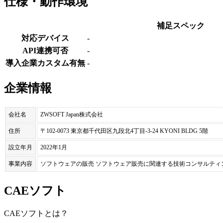
仕様・動作環境
補足スペック
対応デバイス
-
API連携可否
-
導入企業カスタム有無
-
企業情報
会社名
ZWSOFT Japan株式会社
住所
〒102-0073 東京都千代田区九段北4丁目-3-24 KYONI BLDG 5階
設立年月
2022年1月
事業内容
ソフトウェアの販売 ソフトウェア販売に関連する技術コンサルテ
CAEソフト
CAEソフト
とは？