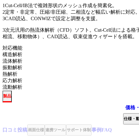
1
Cut-Cell/IB法で複雑形状のメッシュ作成を簡素化。
2
定常・非定常、圧縮/非圧縮、二相流など幅広い解析に対応
3
CAD読込、CONWIZで設定と調整を支援。
3次元汎用の熱流体解析（CFD）ソフト。Cut-Cell法に
相流、移動物体）、CAD読込、収束促進ウィザードを搭載。
対応機能
構造解析
流体解析
振動解析
熱解析
応力解析
流動解析
製品
価格
仕様・
口コミ
投稿
事例
FAQ
画面仕様
連携ツール
サポート体制