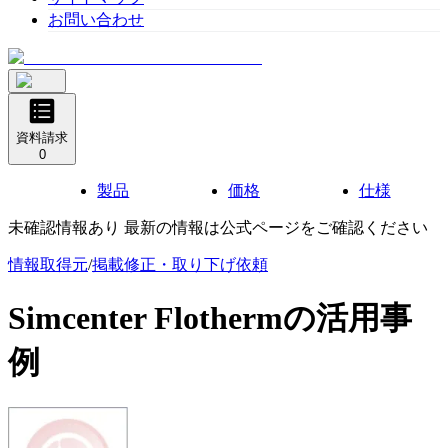
お問い合わせ
資料請求
0
製品
価格
仕様
未確認情報あり 最新の情報は公式ページをご確認ください
情報取得元
/
掲載修正・取り下げ依頼
Simcenter Flotherm
の活用事
例