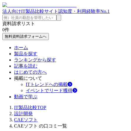
法人向けIT製品比較サイト
認知度・利用経験率No.1
資料請求リスト
0
件
無料資料請求フォームへ
ホーム
製品を探す
ランキングから探す
記事を読む
はじめての方へ
掲載について
ITトレンドへの掲載
イベントでリード獲得
動画で学ぶ
IT製品比較TOP
設計開発
CAEソフト
CAEソフト の口コミ一覧