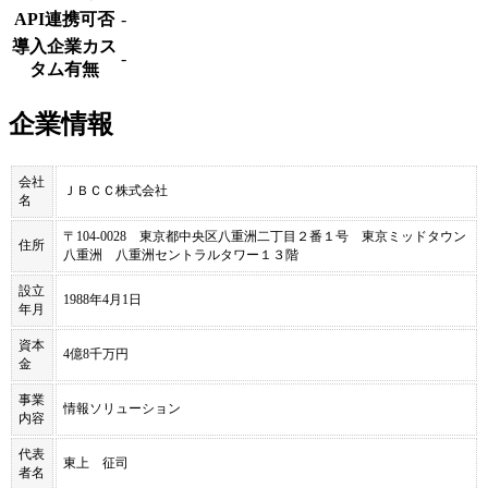
API連携可否
-
導入企業カス
-
タム有無
企業情報
会社
ＪＢＣＣ株式会社
名
〒104-0028 東京都中央区八重洲二丁目２番１号 東京ミッドタウン
住所
八重洲 八重洲セントラルタワー１３階
設立
1988年4月1日
年月
資本
4億8千万円
金
事業
情報ソリューション
内容
代表
東上 征司
者名