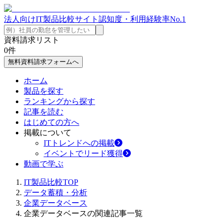
法人向けIT製品比較サイト
認知度・利用経験率No.1
資料請求リスト
0
件
無料資料請求フォームへ
ホーム
製品を探す
ランキングから探す
記事を読む
はじめての方へ
掲載について
ITトレンドへの掲載
イベントでリード獲得
動画で学ぶ
IT製品比較TOP
データ蓄積・分析
企業データベース
企業データベースの関連記事一覧