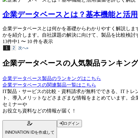
企業データベースとは？基本機能と活用
企業データベースとは何かを基礎からわかりやすく解説しま
かを紹介します。自社課題の解決に向けて、製品を比較検討
13
件中
1
〜
10
件
を表示
1
2
次へ»
企業データベースの人気製品ランキン
企業データベース
製品のランキングはこちら
企業データベース
の関連製品一覧はこちら
IT製品・サービスの比較・資料請求が無料でできる、ITト
ト、導入メリットなどさまざまな情報をまとめています。企
セミナー
や
お役立ち資料
などの情報が届く！
ログイン
INNOVATION IDを作成して