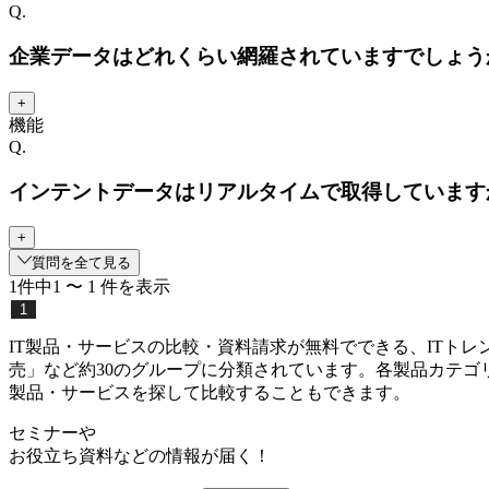
Q.
企業データはどれくらい網羅されていますでしょう
+
機能
Q.
インテントデータはリアルタイムで取得しています
+
質問を全て見る
1
件中
1
〜
1
件
を表示
1
IT製品・サービスの比較・資料請求が無料でできる、ITト
売」など約30のグループに分類されています。各製品カテゴ
製品・サービスを探して比較することもできます。
セミナー
や
お役立ち資料
などの情報が届く！