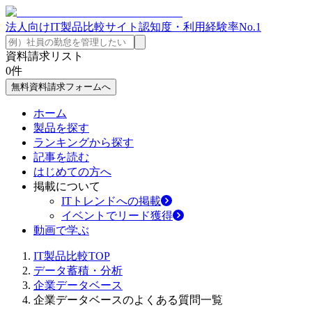
法人向けIT製品比較サイト
認知度・利用経験率No.1
資料請求リスト
0
件
無料資料請求フォームへ
ホーム
製品を探す
ランキングから探す
記事を読む
はじめての方へ
掲載について
ITトレンドへの掲載
イベントでリード獲得
動画で学ぶ
IT製品比較TOP
データ蓄積・分析
企業データベース
企業データベースのよくある質問一覧