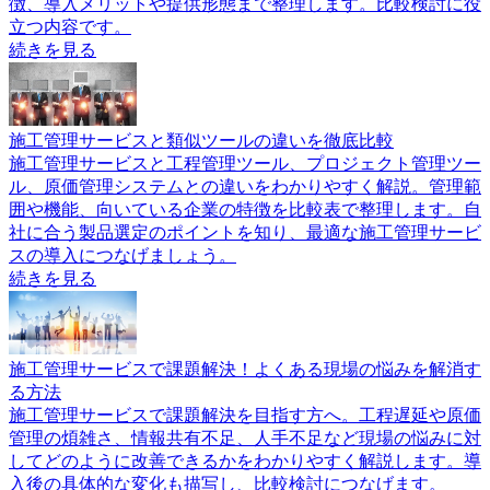
徴、導入メリットや提供形態まで整理します。比較検討に役
立つ内容です。
続きを見る
施工管理サービスと類似ツールの違いを徹底比較
施工管理サービスと工程管理ツール、プロジェクト管理ツー
ル、原価管理システムとの違いをわかりやすく解説。管理範
囲や機能、向いている企業の特徴を比較表で整理します。自
社に合う製品選定のポイントを知り、最適な施工管理サービ
スの導入につなげましょう。
続きを見る
施工管理サービスで課題解決！よくある現場の悩みを解消す
る方法
施工管理サービスで課題解決を目指す方へ。工程遅延や原価
管理の煩雑さ、情報共有不足、人手不足など現場の悩みに対
してどのように改善できるかをわかりやすく解説します。導
入後の具体的な変化も描写し、比較検討につなげます。