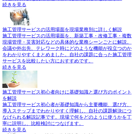
続きを見る
施工管理サービスの活用場面を現場業務別に詳しく解説
施工管理サービスの活用場面を、新築工事・改修工事・複数
現場管理・災害対応などの具体的な業務シーンごとに解説。
会議や外出先、テレワーク時にどのような機能が役立つのか
をわかりやすくまとめました。自社の課題に合った施工管理
サービスを比較したい方におすすめです。
続きを見る
施工管理サービス初心者向けに基礎知識と選び方のポイント
を解説
施工管理サービス初心者が基礎知識から主要機能、選び方、
導入ステップまでわかりやすく理解し、自社の課題解決につ
なげられる解説記事です。現場で何をどのように使うかを丁
寧に説明し、比較検討につなげます。
続きを見る