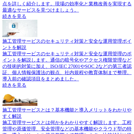
点を詳しく紹介します。現場の効率化と業務改善を実現する
最適なサービスを見つけましょう。
続きを見る
施工管理サービスのセキュリティ対策と安全な運用管理ポイ
ントを解説
施工管理サービスのセキュリティ対策と安全な運用管理のポ
イントを解説します。通信の暗号化やアクセス権限管理など
の技術的対策に加え、ISO/IEC 27001やSOC 2などの第三者認
証、個人情報保護法の観点、社内規程や教育体制まで整理。
導入前の確認項目をまとめました。
続きを見る
施工管理サービスとは？基本機能と導入メリットをわかりや
すく解説
施工管理サービスとは何かをわかりやすく解説します。工程
管理や原価管理、安全管理などの基本機能やクラウド型の特