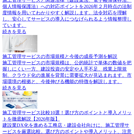
施工管理サービスと関連法律（建設業法、電子帳簿保存法、
個人情報保護法）への対応ポイントを2026年２月時点の法制
度情報を用いてわかりやすく解説します。法令対応を理解
し、安心してサービスの導入につなげられるよう情報整理し
ています。
続きを見る
施工管理サービスの市場規模と今後の成長予測を解説
施工管理サービスの市場規模は、公的統計で単体の数値を把
握しにくい一方、建設投資の安定や人手不足、残業上限規
制、クラウド化の進展を背景に需要拡大が見込まれます。市
場環境の根拠と、今後伸びる機能の特徴を解説します。
続きを見る
施工管理サービス比較10選！選び方のポイントと導入メリッ
トを徹底解説【2026年版】
建設業DX化を進める工務店・建設会社向けに、施工管理サ
ービスを厳選比較。選び方のポイントや導入メリット、注意