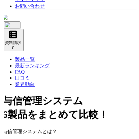
お問い合わせ
資料請求
0
製品一覧
最新ランキング
FAQ
口コミ
業界動向
与信管理システム
6製品をまとめて比較！
与信管理システムとは？