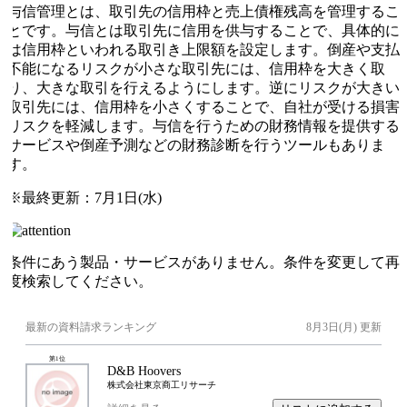
与信管理とは、取引先の信用枠と売上債権残高を管理するこ
とです。与信とは取引先に信用を供与することで、具体的に
は信用枠といわれる取引き上限額を設定します。倒産や支払
不能になるリスクが小さな取引先には、信用枠を大きく取
り、大きな取引を行えるようにします。逆にリスクが大きい
取引先には、信用枠を小さくすることで、自社が受ける損害
リスクを軽減します。与信を行うための財務情報を提供する
サービスや倒産予測などの財務診断を行うツールもありま
す。
※最終更新：
7月1日(水)
条件にあう製品・サービスがありません。条件を変更して再
度検索してください。
最新の資料請求ランキング
8月3日(月)
更新
第
1
位
D&B Hoovers
株式会社東京商工リサーチ