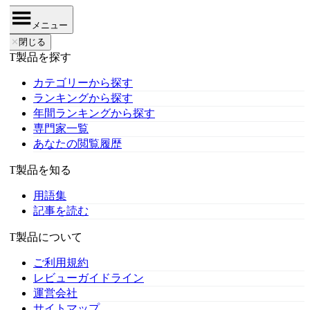
メニュー
✕
閉じる
IT製品を探す
カテゴリーから探す
ランキングから探す
年間ランキングから探す
専門家一覧
あなたの閲覧履歴
IT製品を知る
用語集
記事を読む
IT製品について
ご利用規約
レビューガイドライン
運営会社
サイトマップ