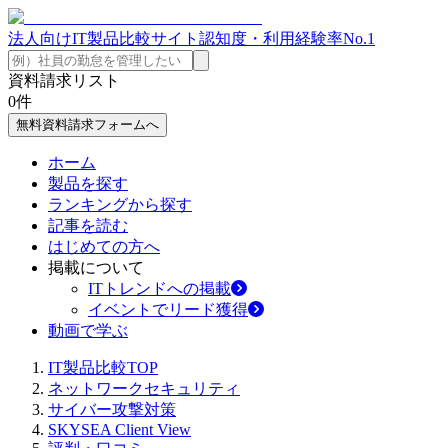
法人向けIT製品比較サイト
認知度・利用経験率No.1
資料請求リスト
0
件
無料資料請求フォームへ
ホーム
製品を探す
ランキングから探す
記事を読む
はじめての方へ
掲載について
ITトレンドへの掲載
イベントでリード獲得
動画で学ぶ
IT製品比較TOP
ネットワークセキュリティ
サイバー攻撃対策
SKYSEA Client View