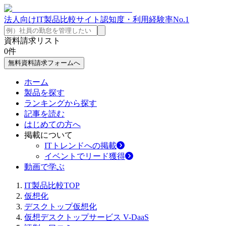
法人向けIT製品比較サイト
認知度・利用経験率No.1
資料請求リスト
0
件
無料資料請求フォームへ
ホーム
製品を探す
ランキングから探す
記事を読む
はじめての方へ
掲載について
ITトレンドへの掲載
イベントでリード獲得
動画で学ぶ
IT製品比較TOP
仮想化
デスクトップ仮想化
仮想デスクトップサービス V-DaaS